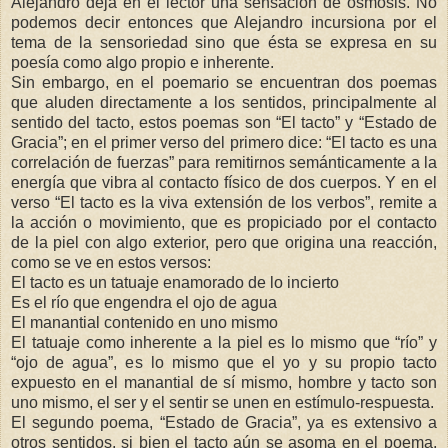
Alejandro deja en el lector una sensación de ósmosis. No
podemos decir entonces que Alejandro incursiona por el
tema de la sensoriedad sino que ésta se expresa en su
poesía como algo propio e inherente.
Sin embargo, en el poemario se encuentran dos poemas
que aluden directamente a los sentidos, principalmente al
sentido del tacto, estos poemas son “El tacto” y “Estado de
Gracia”; en el primer verso del primero dice: “El tacto es una
correlación de fuerzas” para remitirnos semánticamente a la
energía que vibra al contacto físico de dos cuerpos. Y en el
verso “El tacto es la viva extensión de los verbos”, remite a
la acción o movimiento, que es propiciado por el contacto
de la piel con algo exterior, pero que origina una reacción,
como se ve en estos versos:
El tacto es un tatuaje enamorado de lo incierto
Es el río que engendra el ojo de agua
El manantial contenido en uno mismo
El tatuaje como inherente a la piel es lo mismo que “río” y
“ojo de agua”, es lo mismo que el yo y su propio tacto
expuesto en el manantial de sí mismo, hombre y tacto son
uno mismo, el ser y el sentir se unen en estímulo-respuesta.
El segundo poema, “Estado de Gracia”, ya es extensivo a
otros sentidos, si bien el tacto aún se asoma en el poema,