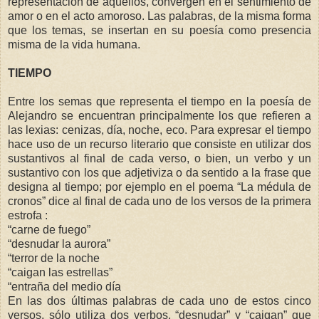
representación de aquellos, convergen en el sentimiento de
amor o en el acto amoroso. Las palabras, de la misma forma
que los temas, se insertan en su poesía como presencia
misma de la vida humana.
TIEMPO
Entre los semas que representa el tiempo en la poesía de
Alejandro se encuentran principalmente los que refieren a
las lexias: cenizas, día, noche, eco. Para expresar el tiempo
hace uso de un recurso literario que consiste en utilizar dos
sustantivos al final de cada verso, o bien, un verbo y un
sustantivo con los que adjetiviza o da sentido a la frase que
designa al tiempo; por ejemplo en el poema “La médula de
cronos” dice al final de cada uno de los versos de la primera
estrofa :
“carne de fuego”
“desnudar la aurora”
“terror de la noche
“caigan las estrellas”
“entraña del medio día
En las dos últimas palabras de cada uno de estos cinco
versos, sólo utiliza dos verbos, “desnudar” y “caigan” que