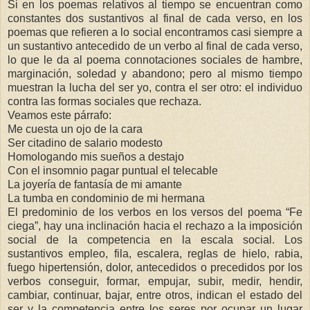
Si en los poemas relativos al tiempo se encuentran como
constantes dos sustantivos al final de cada verso, en los
poemas que refieren a lo social encontramos casi siempre a
un sustantivo antecedido de un verbo al final de cada verso,
lo que le da al poema connotaciones sociales de hambre,
marginación, soledad y abandono; pero al mismo tiempo
muestran la lucha del ser yo, contra el ser otro: el individuo
contra las formas sociales que rechaza.
Veamos este párrafo:
Me cuesta un ojo de la cara
Ser citadino de salario modesto
Homologando mis sueños a destajo
Con el insomnio pagar puntual el telecable
La joyería de fantasía de mi amante
La tumba en condominio de mi hermana
El predominio de los verbos en los versos del poema “Fe
ciega”, hay una inclinación hacia el rechazo a la imposición
social de la competencia en la escala social. Los
sustantivos empleo, fila, escalera, reglas de hielo, rabia,
fuego hipertensión, dolor, antecedidos o precedidos por los
verbos conseguir, formar, empujar, subir, medir, hendir,
cambiar, continuar, bajar, entre otros, indican el estado del
ser y la competencia entre los seres por ocupar un lugar