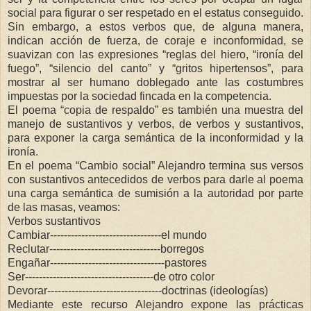
social para figurar o ser respetado en el estatus conseguido.
Sin embargo, a estos verbos que, de alguna manera,
indican acción de fuerza, de coraje e inconformidad, se
suavizan con las expresiones “reglas del hiero, “ironía del
fuego”, “silencio del canto” y “gritos hipertensos”, para
mostrar al ser humano doblegado ante las costumbres
impuestas por la sociedad fincada en la competencia.
El poema “copia de respaldo” es también una muestra del
manejo de sustantivos y verbos, de verbos y sustantivos,
para exponer la carga semántica de la inconformidad y la
ironía.
En el poema “Cambio social” Alejandro termina sus versos
con sustantivos antecedidos de verbos para darle al poema
una carga semántica de sumisión a la autoridad por parte
de las masas, veamos:
Verbos sustantivos
Cambiar--------------------------------el mundo
Reclutar--------------------------------borregos
Engañar---------------------------------pastores
Ser-------------------------------------de otro color
Devorar---------------------------------doctrinas (ideologías)
Mediante este recurso Alejandro expone las prácticas